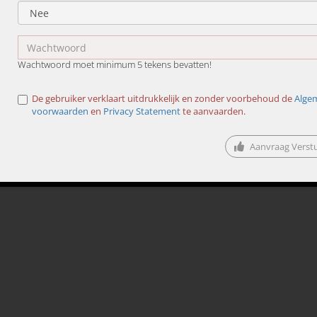
Wachtwoord moet minimum 5 tekens bevatten!
De gebruiker verklaart uitdrukkelijk en zonder voorbehoud de
Alge
voorwaarden
en
Privacy Statement
te aanvaarden.
Aanvraag Verst